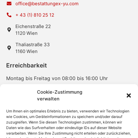
office@bestattungex-yu.com
+ 43 (1) 810 25 12
Eichenstraße 22
1120 Wien
Thaliastraße 33
1160 Wien
Erreichbarkeit
Montag bis Freitag von 08:00 bis 16:00 Uhr
(Samstag-, Sonntag und Feiertage nach vorheriger telefonischer
Cookie-Zustimmung
Terminvereinbarung!)
verwalten
Unser 24/7 Journaldienst erreichen Sie unter:
+43
Um Ihnen ein optimales Erlebnis zu bieten, verwenden wir Technologien
wie Cookies, um Geräteinformationen zu speichern und/oder darauf
1 810 25 12
zuzugreifen. Wenn Sie diesen Technologien zustimmen, können wir
Social Media
Daten wie das Surfverhalten oder eindeutige IDs auf dieser Website
verarbeiten. Wenn Sie Ihre Zustimmung nicht erteilen oder zurückziehen,