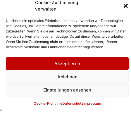
Cookie-Zustimmung
einfühlsam, klar und unkompliziert
.
verwalten
Von Behördenwegen bis zur
Um Ihnen ein optimales Erlebnis zu bieten, verwenden wir Technologien
persönlichen Gestaltung der
wie Cookies, um Geräteinformationen zu speichern und/oder darauf
zuzugreifen. Wenn Sie diesen Technologien zustimmen, können wir Daten
Trauerfeier stehen wir Ihnen mit
wie das Surfverhalten oder eindeutige IDs auf dieser Website verarbeiten.
Wenn Sie Ihre Zustimmung nicht erteilen oder zurückziehen, können
unserem Rundum-Service zur
bestimmte Merkmale und Funktionen beeinträchtigt werden.
Seite.
Akzeptieren
Wir hören Ihnen zu, achten auf die
Ablehnen
kleinen Details, die Ihnen wichtig
Einstellungen ansehen
sind, und setzen Ihre Wünsche
bestmöglich um.
Cookie-Richtlinie
Datenschutz
Impressum